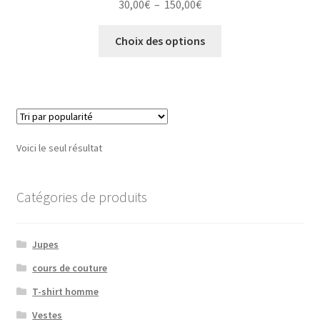
Plage
30,00
€
–
150,00
€
de
Ce
prix :
Choix des options
produit
30,00€
a
à
plusieurs
150,00€
variations.
Les
options
Voici le seul résultat
peuvent
être
choisies
Catégories de produits
sur
la
Jupes
page
du
cours de couture
produit
T-shirt homme
Vestes