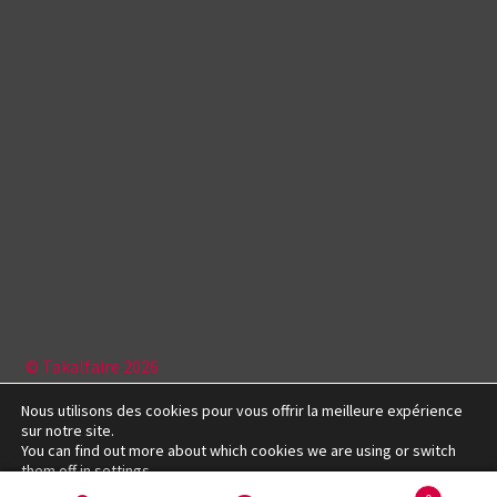
© Takalfaire 2026
Politique de confidentialité
Construit avec Storefront &
Nous utilisons des cookies pour vous offrir la meilleure expérience
WooCommerce
.
sur notre site.
You can find out more about which cookies we are using or switch
them off in
settings
.