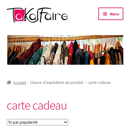
Aller
Aller
Menu
à
au
la
contenu
Accueil
navigation
Créations
Ma marque – Takalfaire
Où me trouver
Accueil
Classe d’expédition du produit
carte cadeau
Contact
carte cadeau