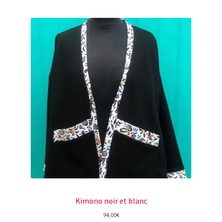
Kimono noir et blanc
94,00
€