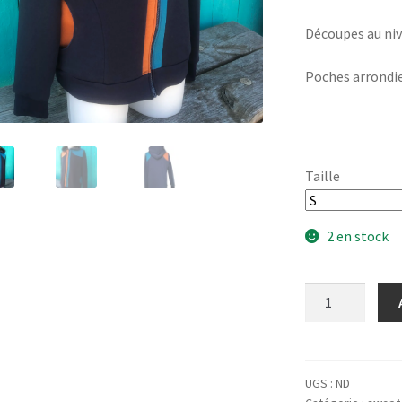
Découpes au nive
Poches arrondies
Taille
2 en stock
quantité
de
Hoodie
Woodie
marine
UGS :
ND