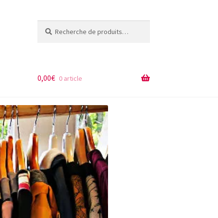
Recherche
R
pour :
e
c
h
e
0,00
€
0 article
r
c
h
e