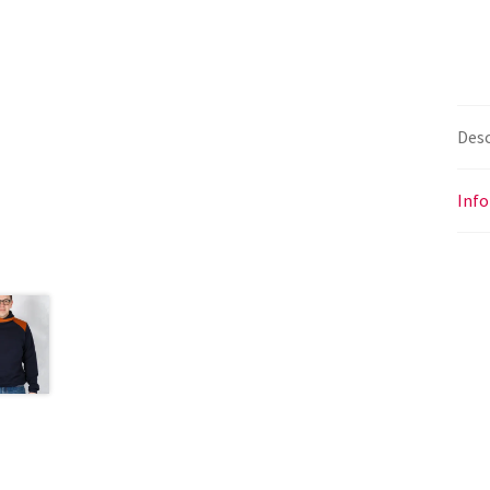
Desc
Inf