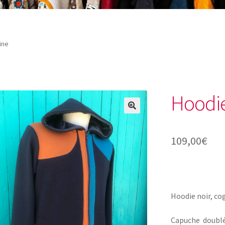
ine
Hoodi
🔍
109,00
€
Hoodie noir, cog
Capuche doublé