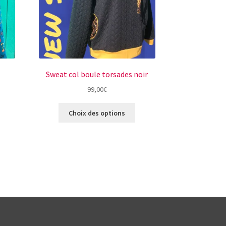
Sweat col boule torsades noir
99,00
€
e
Ce
Choix des options
roduit
produit
a
lusieurs
plusieurs
ariations.
variations.
es
Les
ptions
options
euvent
peuvent
tre
être
hoisies
choisies
ur
sur