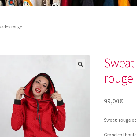
rsades rouge
Sweat 
🔍
rouge
99,00
€
Sweat rouge et d
Grand col boule,