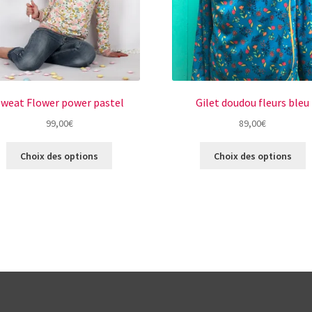
Sweat Flower power pastel
Gilet doudou fleurs bleu
99,00
€
89,00
€
Ce
C
Choix des options
Choix des options
produit
p
a
a
plusieurs
p
variations.
v
Les
L
options
o
peuvent
p
être
ê
choisies
c
sur
s