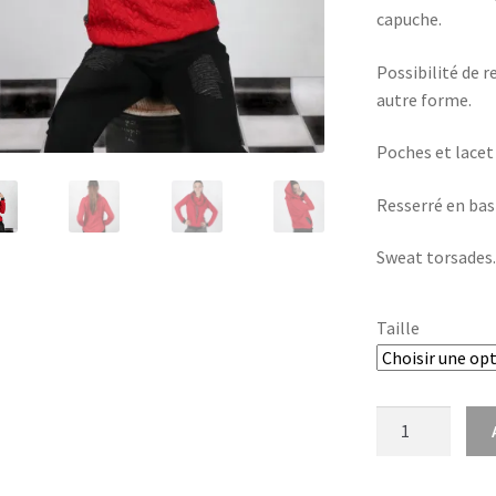
capuche.
Possibilité de r
autre forme.
Poches et lacet
Resserré en bas
Sweat torsades.
Taille
quantité
de
Sweat