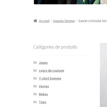
Accueil
Sweats femme
Sweat col boule to
Catégories de produits
Jupes
cours de couture
T-shirt homme
Vestes
Robes
Tops