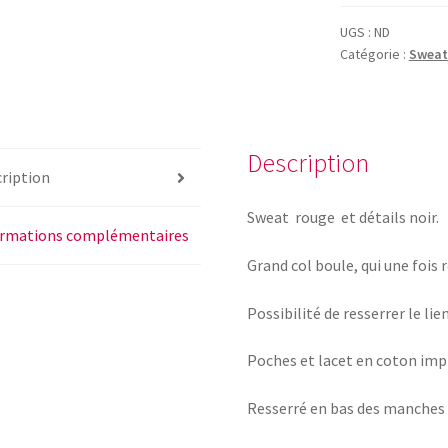
col
boule
UGS :
ND
Catégorie :
Sweat
torsades
rouge
Description
ription
Sweat rouge et détails noir.
ormations complémentaires
Grand col boule, qui une fois
Possibilité de resserrer le li
Poches et lacet en coton impr
Resserré en bas des manches 