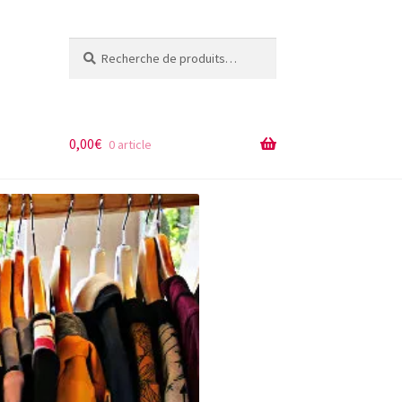
Recherche
R
pour :
e
c
h
e
0,00
€
0 article
r
c
h
e