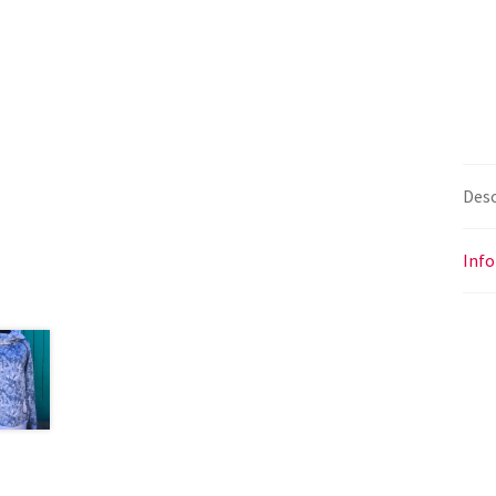
Desc
Inf