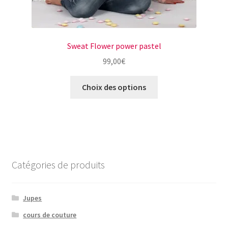
Sweat Flower power pastel
99,00
€
Ce
Choix des options
produit
a
plusieurs
variations.
Les
options
Catégories de produits
peuvent
être
choisies
Jupes
sur
cours de couture
la