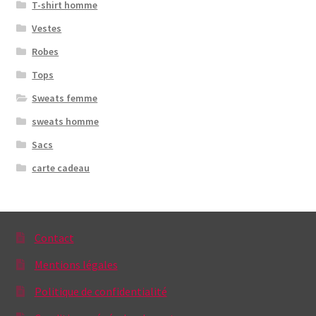
T-shirt homme
page
du
Vestes
produit
Robes
Tops
Sweats femme
sweats homme
Sacs
carte cadeau
Contact
Mentions légales
Politique de confidentialité