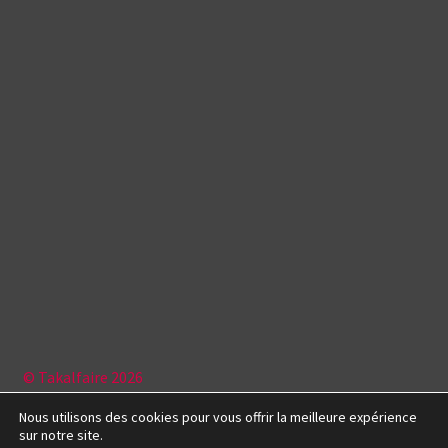
© Takalfaire 2026
Politique de confidentialité
Construit avec Storefront &
Nous utilisons des cookies pour vous offrir la meilleure expérience
WooCommerce
.
sur notre site.