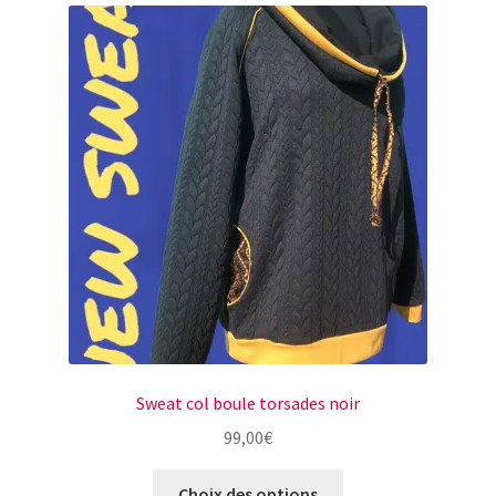
Sweat col boule torsades noir
99,00
€
Ce
Choix des options